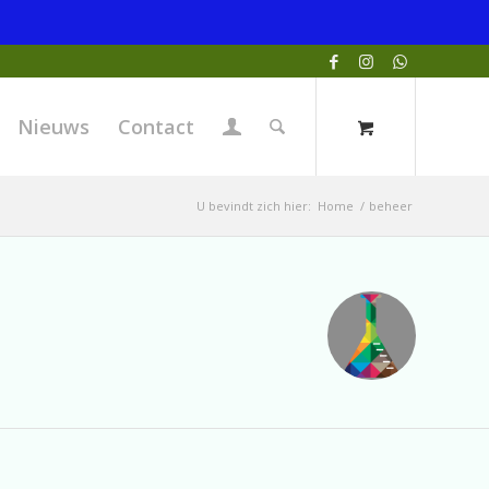
Nieuws
Contact
U bevindt zich hier:
Home
/
beheer