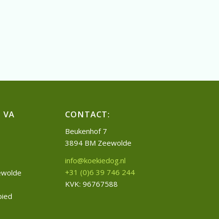
 VA
CONTACT:
Beukenhof 7
3894 BM Zeewolde
info@koekiedog.nl
+31 (0)6 39 746 244
eewolde
KVK: 96767588
bied