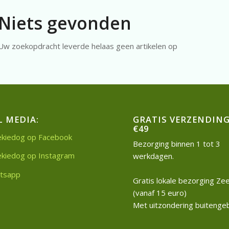
Niets gevonden
Uw zoekopdracht leverde helaas geen artikelen op
L MEDIA:
GRATIS VERZENDING
€49
kiedog op Facebook
Bezorging binnen 1 tot 3
kiedog op Instagram
werkdagen.
tsapp
Gratis lokale bezorging Z
(vanaf 15 euro)
Met uitzondering buitenge