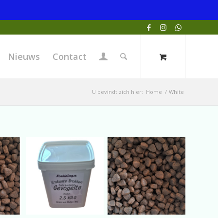
Nieuws
Contact
U bevindt zich hier:
Home
/
White