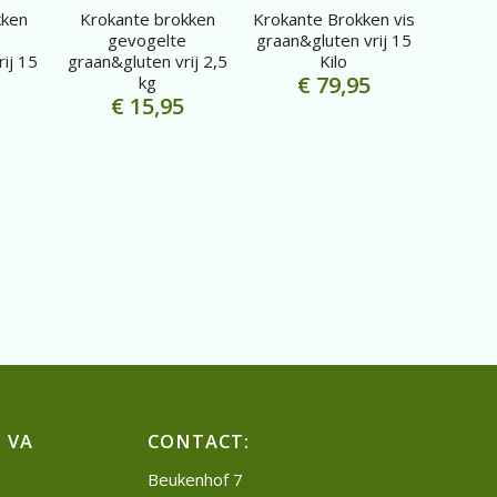
kken
Krokante brokken
Krokante Brokken vis
gevogelte
graan&gluten vrij 15
ij 15
graan&gluten vrij 2,5
Kilo
€
79,95
kg
€
15,95
 VA
CONTACT:
Beukenhof 7