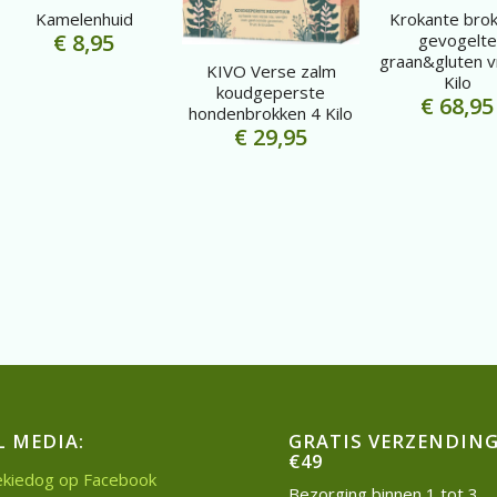
Kamelenhuid
Krokante bro
€
8,95
gevogelte
graan&gluten vr
KIVO Verse zalm
Kilo
koudgeperste
€
68,95
hondenbrokken 4 Kilo
€
29,95
L MEDIA:
GRATIS VERZENDING
€49
kiedog op Facebook
Bezorging binnen 1 tot 3