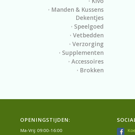
Kivo
Manden & Kussens
Dekentjes
Speelgoed
Vetbedden
Verzorging
Supplementen
Accessoires
Brokken
OPENINGSTIJDEN:
SOCIA
Ma-Vrij: 09:00-16:00
Koe