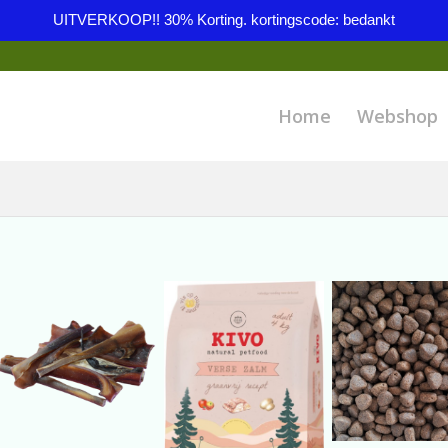
UITVERKOOP!! 30% Korting. kortingscode: bedankt
Home
Webshop