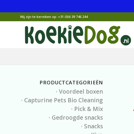
Wij zijn te bereiken op:
+31 (0)6 39 746 244
PRODUCTCATEGORIEËN
Voordeel boxen
Capturine Pets Bio Cleaning
Pick & Mix
Gedroogde snacks
Snacks