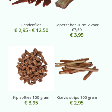
Eendenfilet
Geperst bot 20cm 2 voor
Prijsklasse:
€
2,95
-
€
12,50
€7,50
€
3,95
€ 2,95
tot
€ 12,50
Kip softies 100 gram
Kip/vis strips 100 gram
€
3,95
€
2,95