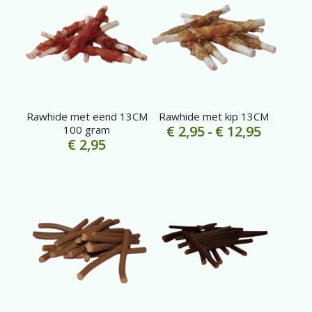
Rawhide met eend 13CM
Rawhide met kip 13CM
Prijskla
€
2,95
-
€
12,95
100 gram
€
2,95
€ 2,95
tot
€ 12,95