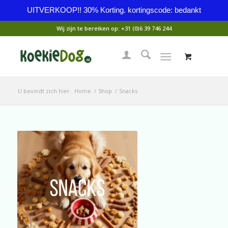
UITVERKOOP!! 30% Korting. kortingscode: bedankt
Wij zijn te bereiken op:
+31 (0)6 39 746 244
U bevindt zich hier:
Home
/
Shop
/
Snacks