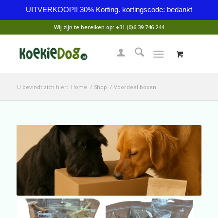
UITVERKOOP!! 30% Korting. kortingscode: bedankt
Wij zijn te bereiken op:
+31 (0)6 39 746 244
U bevindt zich hier:
Home
/
Shop
/
Voordeel boxen