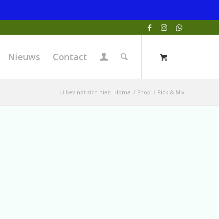
Nieuws
Contact
U bevindt zich hier:
Home
/
Shop
/
Pick & Mix