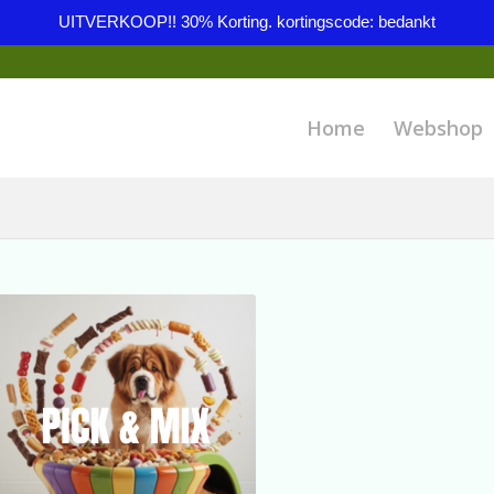
UITVERKOOP!! 30% Korting. kortingscode: bedankt
Home
Webshop