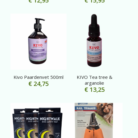
€
12,95
€
15,95
Kivo Paardenvet 500ml
KIVO Tea tree &
€
24,75
arganolie
€
13,25