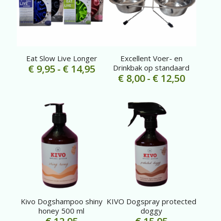
Eat Slow Live Longer
Excellent Voer- en
Prijsklasse:
€
9,95
-
€
14,95
Drinkbak op standaard
Prijskla
€
8,00
-
€
12,50
€ 9,95
€ 8,00
tot
tot
€ 14,95
€ 12,50
Kivo Dogshampoo shiny
KIVO Dogspray protected
honey 500 ml
doggy