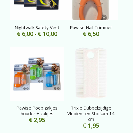
Nightwalk Safety Vest
Pawise Nail Trimmer
Prijsklasse:
€
6,00
-
€
10,00
€
6,50
€ 6,00
tot
€ 10,00
Pawise Poep zakjes
Trixie Dubbelzijdige
houder + zakjes
Vlooien- en Stofkam 14
€
2,95
cm
€
1,95