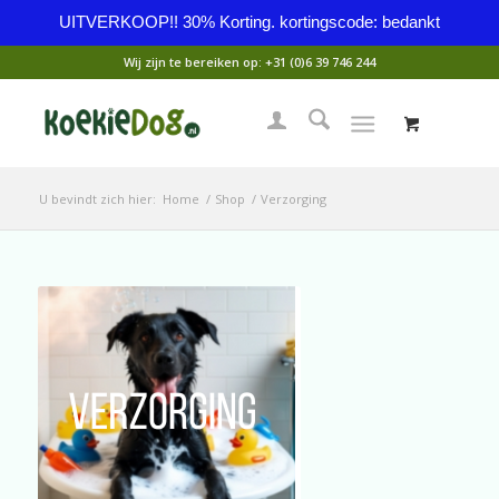
UITVERKOOP!! 30% Korting. kortingscode: bedankt
Wij zijn te bereiken op:
+31 (0)6 39 746 244
U bevindt zich hier:
Home
/
Shop
/
Verzorging