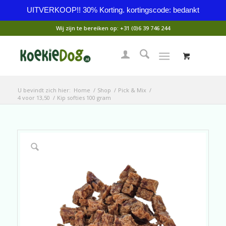
UITVERKOOP!! 30% Korting. kortingscode: bedankt
Wij zijn te bereiken op:
+31 (0)6 39 746 244
U bevindt zich hier:
Home
/
Shop
/
Pick & Mix
/
4 voor 13,50
/
Kip softies 100 gram