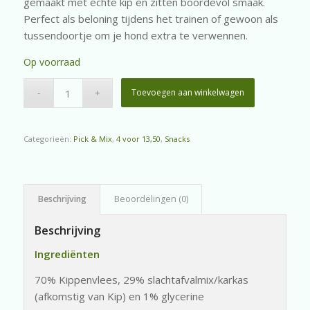
gemaakt met échte kip en zitten boordevol smaak.
Perfect als beloning tijdens het trainen of gewoon als
tussendoortje om je hond extra te verwennen.
Op voorraad
Toevoegen aan winkelwagen
Categorieën:
Pick & Mix
,
4 voor 13,50
,
Snacks
Beschrijving
Beoordelingen (0)
Beschrijving
Ingrediënten
70% Kippenvlees, 29% slachtafvalmix/karkas
(afkomstig van Kip) en 1% glycerine