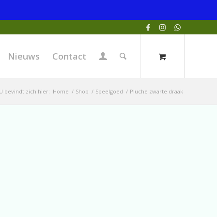
Nieuws
Contact
U bevindt zich hier:
Home
/
Shop
/
Speelgoed
/
Pluche zwarte draak