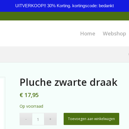
UITVERKOOP!! 30% Korting. kortingscode: bedankt
Home
Webshop
Pluche zwarte draak
€
17,95
Op voorraad
Toevoegen aan winkelwagen