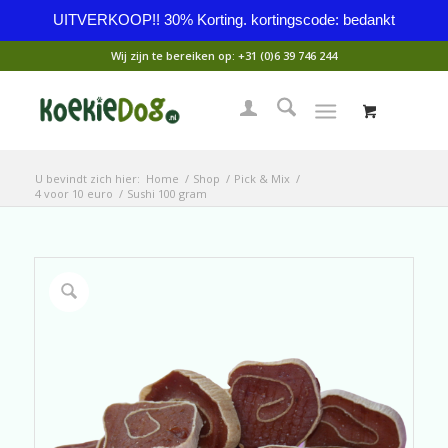
UITVERKOOP!! 30% Korting. kortingscode: bedankt
Wij zijn te bereiken op:
+31 (0)6 39 746 244
U bevindt zich hier:
Home
/
Shop
/
Pick & Mix
/
4 voor 10 euro
/
Sushi 100 gram