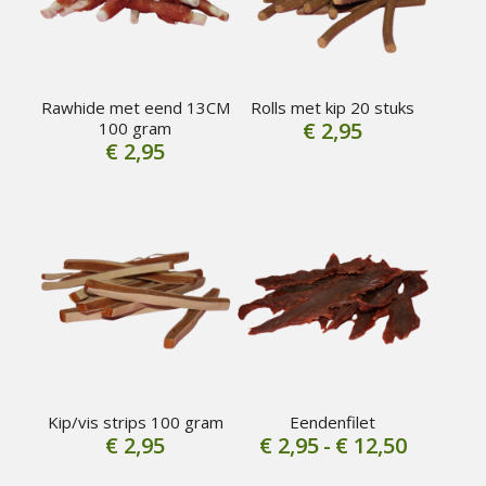
Rawhide met eend 13CM
Rolls met kip 20 stuks
€
2,95
100 gram
€
2,95
Kip/vis strips 100 gram
Eendenfilet
Prijskla
€
2,95
€
2,95
-
€
12,50
€ 2,95