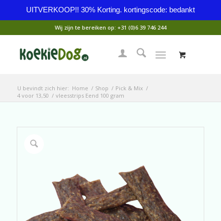
UITVERKOOP!! 30% Korting. kortingscode: bedankt
Wij zijn te bereiken op:
+31 (0)6 39 746 244
U bevindt zich hier:
Home
/
Shop
/
Pick & Mix
/
4 voor 13,50
/
vleesstrips Eend 100 gram