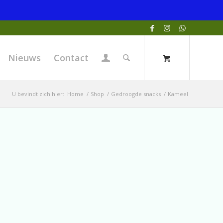
Nieuws
Contact
U bevindt zich hier:
Home
/
Shop
/
Gedroogde snacks
/
Kameel