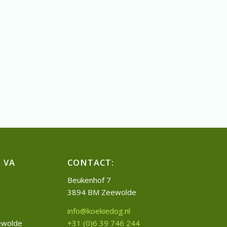
 VA
CONTACT:
Beukenhof 7
3894 BM Zeewolde
info@koekiedog.nl
+31 (0)6 39 746 244
eewolde