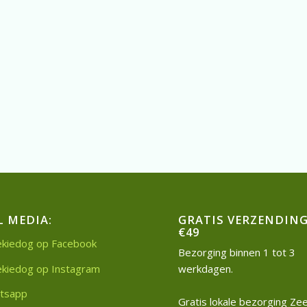
L MEDIA:
GRATIS VERZENDING
€49
kiedog op Facebook
Bezorging binnen 1 tot 3
kiedog op Instagram
werkdagen.
tsapp
Gratis lokale bezorging Z