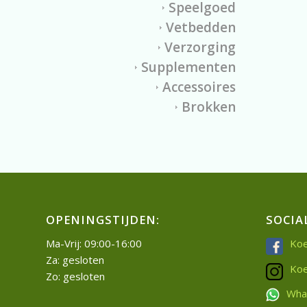
Speelgoed
Vetbedden
Verzorging
Supplementen
Accessoires
Brokken
OPENINGSTIJDEN:
SOCIA
Ma-Vrij: 09:00-16:00
Koe
Za: gesloten
Koe
Zo: gesloten
Wha