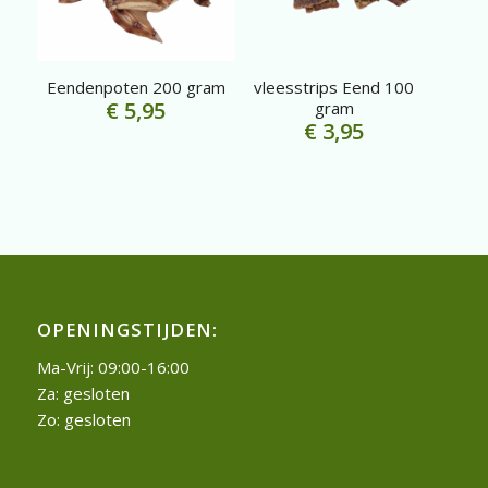
Eendenpoten 200 gram
vleesstrips Eend 100
€
5,95
gram
€
3,95
OPENINGSTIJDEN:
Ma-Vrij: 09:00-16:00
Za: gesloten
Zo: gesloten