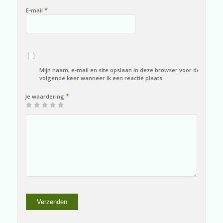
*
E-mail
Mijn naam, e-mail en site opslaan in deze browser voor de
volgende keer wanneer ik een reactie plaats.
*
Je waardering
1
2
3 van
4 van de
5 van de 5
van
van
de 5
5
sterren
de
de 5
sterren
sterren
5
sterren
sterren