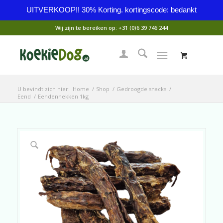
UITVERKOOP!! 30% Korting. kortingscode: bedankt
Wij zijn te bereiken op:
+31 (0)6 39 746 244
U bevindt zich hier:
Home
/
Shop
/
Gedroogde snacks
/
Eend
/
Eendennekken 1kg