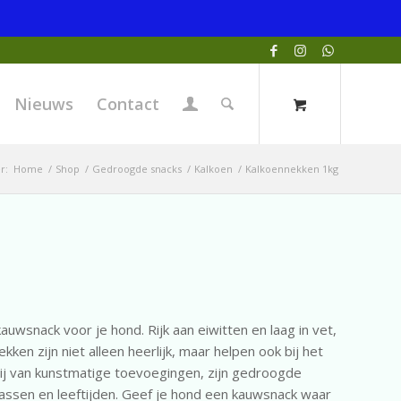
Nieuws
Contact
r:
Home
/
Shop
/
Gedroogde snacks
/
Kalkoen
/
Kalkoennekken 1kg
uwsnack voor je hond. Rijk aan eiwitten en laag in vet,
ken zijn niet alleen heerlijk, maar helpen ook bij het
rij van kunstmatige toevoegingen, zijn gedroogde
rassen en leeftijden. Geef je hond een kauwsnack waar