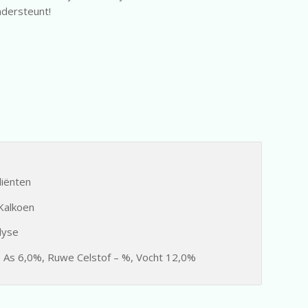
ondersteunt!
diënten
Kalkoen
lyse
 As 6,0%, Ruwe Celstof – %, Vocht 12,0%