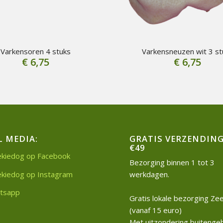
Varkensoren 4 stuks
Varkensneuzen wit 3 st
€
6,75
€
6,75
L MEDIA:
GRATIS VERZENDING
€49
kiedog op Facebook
Bezorging binnen 1 tot 3
kiedog op Instagram
werkdagen.
tsapp
Gratis lokale bezorging Z
(vanaf 15 euro)
Met uitzondering buitenge