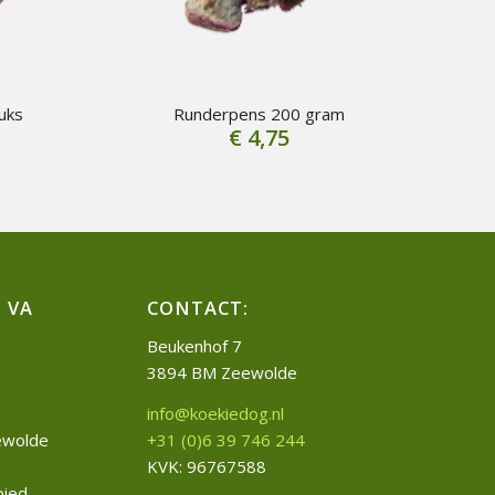
uks
Runderpens 200 gram
€
4,75
 VA
CONTACT:
Beukenhof 7
3894 BM Zeewolde
info@koekiedog.nl
+31 (0)6 39 746 244
eewolde
KVK: 96767588
bied