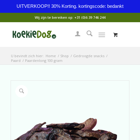
UITVERKOOP!! 30% Korting. kortingscode: bedankt
Wij zijn te bereiken op:
+31 (0)6 39 746 244
U bevindt zich hier:
Home
/
Shop
/
Gedroogde snacks
/
Paard
/
Paardenlong 100 gram