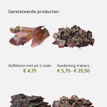
Gerelateerde producten
Buffeloren met pit 3 stuks
Runderlong trainers
Prijskla
€
4,75
€
5,75
-
€
25,50
€ 5,75
tot
€ 25,50