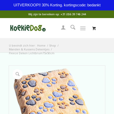
UITVERKOOP!! 30% Korting. kortingscode: bedankt
Wij zijn te bereiken op:
+31 (0)6 39 746 244
U bevindt zich hier:
Home
/
Shop
/
Manden & Kussens Dekentjes
/
Fleece Deken Lichtbruin75x50cm