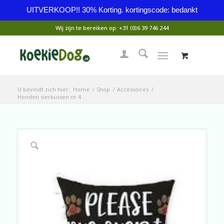
UITVERKOOP!! 30% Korting. kortingscode: bedankt
Wij zijn te bereiken op:
+31 (0)6 39 746 244
U bevindt zich hier:
Home
/
Shop
/
Accessoires
/
Honden sierkussen nr 4