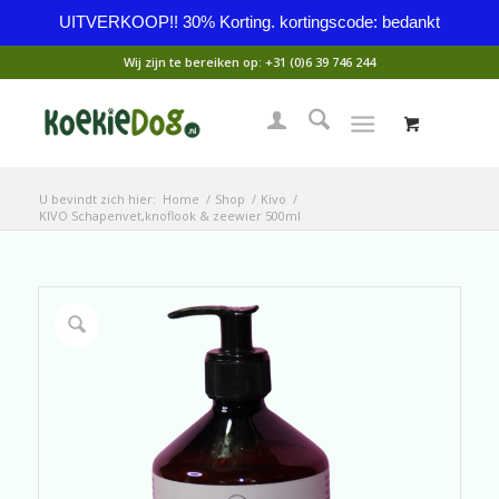
UITVERKOOP!! 30% Korting. kortingscode: bedankt
Wij zijn te bereiken op:
+31 (0)6 39 746 244
U bevindt zich hier:
Home
/
Shop
/
Kivo
/
KIVO Schapenvet,knoflook & zeewier 500ml