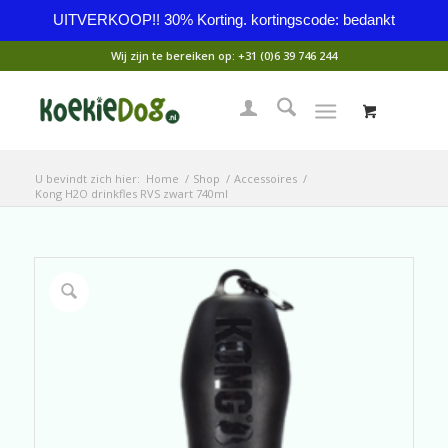
UITVERKOOP!! 30% Korting. kortingscode: bedankt
Wij zijn te bereiken op:
+31 (0)6 39 746 244
U bevindt zich hier:
Home
/
Shop
/
Accessoires
/
Kong H2O drinkfles RVS zwart 740ml