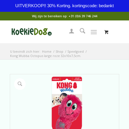
UITVERKOOP!! 30% Korting. kortingscode: bedankt
Wij zijn te bereiken op:
+31 (0)6 39 746 244
U bevindt zich hier:
Home
/
Shop
/
Speelgoed
/
Kong Wubba Octopus large roze 32x10x7,5cm.