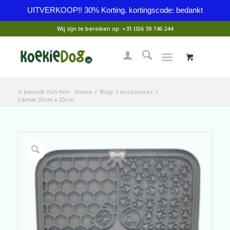
UITVERKOOP!! 30% Korting. kortingscode: bedankt
Wij zijn te bereiken op:
+31 (0)6 39 746 244
U bevindt zich hier:
Home
/
Shop
/
Accessoires
/
Likmat 20cm x 20cm