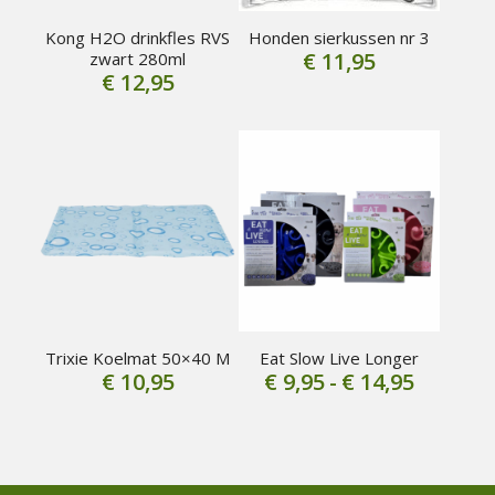
Kong H2O drinkfles RVS
Honden sierkussen nr 3
€
11,95
zwart 280ml
€
12,95
Trixie Koelmat 50×40 M
Eat Slow Live Longer
Prijskla
€
10,95
€
9,95
-
€
14,95
€ 9,95
tot
€ 14,95