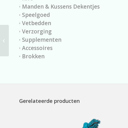
Manden & Kussens Dekentjes
Speelgoed
Vetbedden
Verzorging
Kong Wubba Octopus
Supplementen
large paars
32x10x7,5cm.
Accessoires
Brokken
Gerelateerde producten