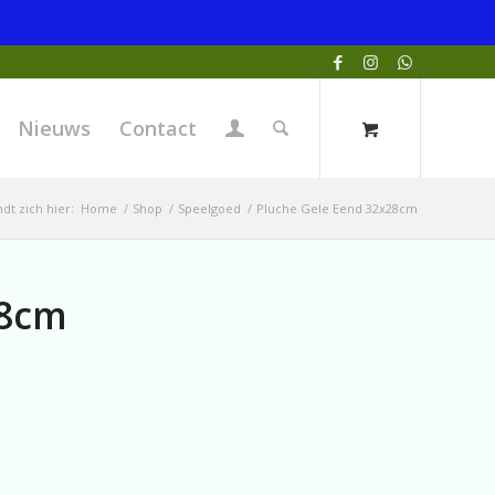
Nieuws
Contact
dt zich hier:
Home
/
Shop
/
Speelgoed
/
Pluche Gele Eend 32x28cm
28cm