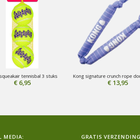
squeakair tennisbal 3 stuks
Kong signature crunch rope do
€
6,95
€
13,95
L MEDIA:
GRATIS VERZENDING