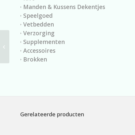
Manden & Kussens Dekentjes
Speelgoed
Vetbedden
Verzorging
Vedbed kleine grote
Supplementen
voetprint antraciet
Accessoires
lichtgrijs 75x100cm
Brokken
Gerelateerde producten