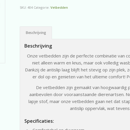
SKU:
404
Categorie:
Vetbedden
Beschrijving
Beschrijving
Onze vetbedden zijn de perfecte combinatie van comf
niet alleen warm en knus, maar ook volledig wasb
Dankzij de antislip laag blijft het stevig op zijn ple
er dol op en genieten van het ultieme comfort! Pe
De vetbedden zijn gemaakt van hoogwaardig 
aanbevolen door vooraanstaande dierenartsen. No
lapje stof, maar onze vetbedden gaan net dat stap
antislip oppervlak, wat teven
Specificaties:
Comfortabel en duurzaam