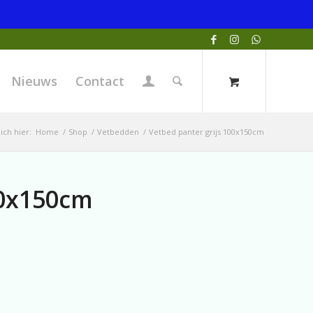
Nieuws
Contact
ich hier:
Home
/
Shop
/
Vetbedden
/
Vetbed panter grijs 100x150cm
00x150cm