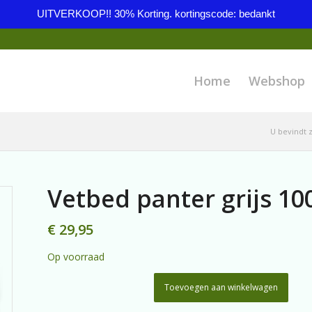
UITVERKOOP!! 30% Korting. kortingscode: bedankt
Home
Webshop
U bevindt z
Vetbed panter grijs 1
€
29,95
Op voorraad
Toevoegen aan winkelwagen