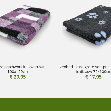
d patchwork lila zwart wit
Vedbed kleine grote voetprint
100x150cm
lichtblauw 75x100c
€
29,95
€
17,95