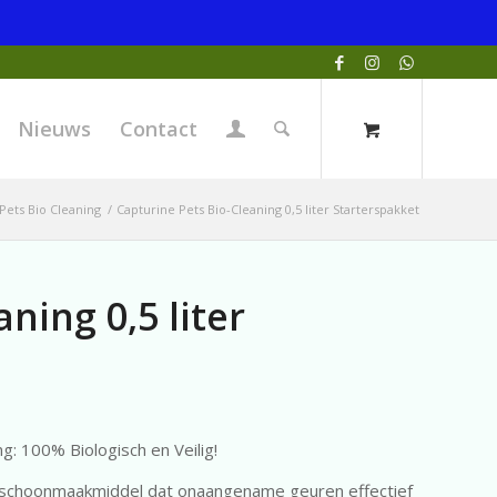
Nieuws
Contact
Pets Bio Cleaning
/
Capturine Pets Bio-Cleaning 0,5 liter Starterspakket
ning 0,5 liter
g: 100% Biologisch en Veilig!
jk schoonmaakmiddel dat onaangename geuren effectief