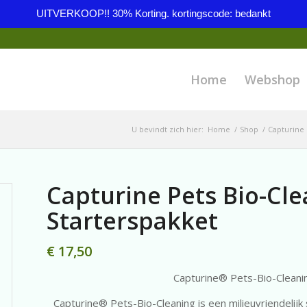
UITVERKOOP!! 30% Korting. kortingscode: bedankt
Home
Webshop
U bevindt zich hier:
Home
/
Shop
/
Capturine 
Capturine Pets Bio-Clea
Starterspakket
€
17,50
Capturine® Pets-Bio-Cleanin
Capturine® Pets-Bio-Cleaning is een milieuvriendeli