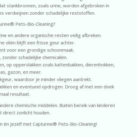
dat stankbronnen, zoals urine, worden afgebroken in
es verdwijnen zonder schadelijke reststoffen.
urine® Pets-Bio-Cleaning?
ine en andere organische resten veilig afbreken.
e oliën blijft een frisse geur achter.
ent voor een grondige schoonmaak.
u, zonder schadelijke chemicaliën.
iten, op oppervlakken zoals kattenbakken, dierenhokken,
rras, gazon, en meer.
geur, waardoor je minder vliegen aantrekt.
ntrekken en eventueel opdrogen. Droog af met een doek
maal resultaat.
f andere chemische middelen. Buiten bereik van kinderen
t direct zonlicht houden.
n én jezelf met Capturine® Pets-Bio-Cleaning!