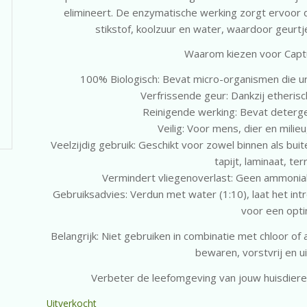
elimineert. De enzymatische werking zorgt ervoor 
stikstof, koolzuur en water, waardoor geurtj
Waarom kiezen voor Capt
100% Biologisch: Bevat micro-organismen die ur
Verfrissende geur: Dankzij etherisch
Reinigende werking: Bevat deterg
Veilig: Voor mens, dier en milie
Veelzijdig gebruik: Geschikt voor zowel binnen als bu
tapijt, laminaat, te
Vermindert vliegenoverlast: Geen ammoniak
Gebruiksadvies: Verdun met water (1:10), laat het i
voor een opti
Belangrijk: Niet gebruiken in combinatie met chloor o
bewaren, vorstvrij en ui
Verbeter de leefomgeving van jouw huisdiere
Uitverkocht