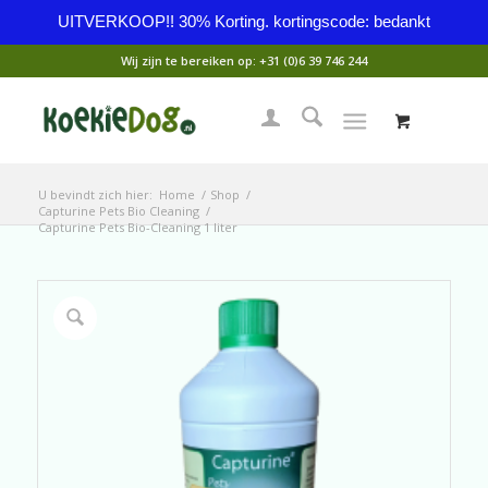
UITVERKOOP!! 30% Korting. kortingscode: bedankt
Wij zijn te bereiken op:
+31 (0)6 39 746 244
U bevindt zich hier:
Home
/
Shop
/
Capturine Pets Bio Cleaning
/
Capturine Pets Bio-Cleaning 1 liter