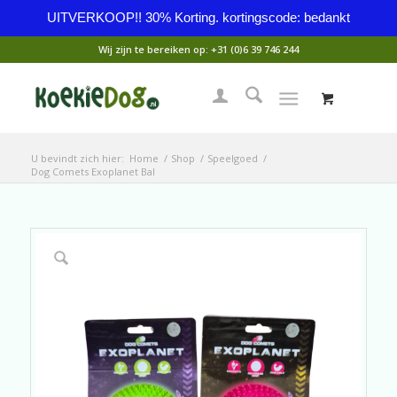
UITVERKOOP!! 30% Korting. kortingscode: bedankt
Wij zijn te bereiken op:
+31 (0)6 39 746 244
U bevindt zich hier:
Home
/
Shop
/
Speelgoed
/
Dog Comets Exoplanet Bal