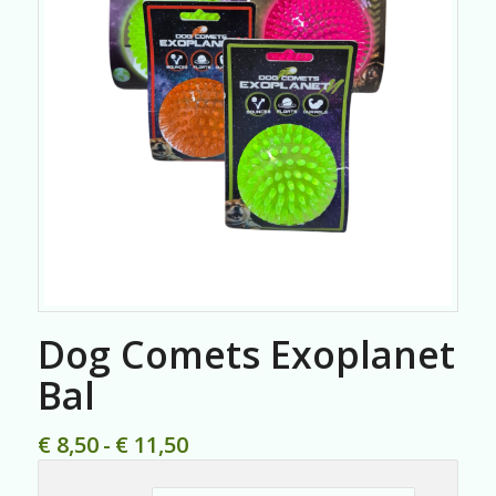
Dog Comets Exoplanet
Bal
Prijsklasse:
€
8,50
-
€
11,50
€ 8,50