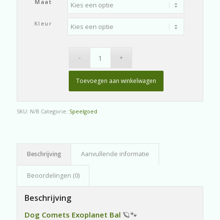
tot
Maat
€ 11,50
Kleur
Toevoegen aan winkelwagen
SKU:
N/B
Categorie:
Speelgoed
Beschrijving
Aanvullende informatie
Beoordelingen (0)
Beschrijving
Dog Comets Exoplanet Bal
🪐🐾