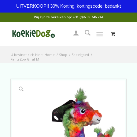
UITVERKOOP!! 30% Korting. kortingscode: bedankt
Wij zijn te bereiken op:
+31 (0)6 39 746 244
U bevindt zich hier:
Home
/
Shop
/
Speelgoed
/
FantaZoo Giraf M