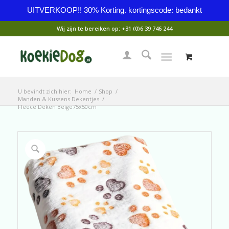
UITVERKOOP!! 30% Korting. kortingscode: bedankt
Wij zijn te bereiken op:
+31 (0)6 39 746 244
U bevindt zich hier:
Home
/
Shop
/
Manden & Kussens Dekentjes
/
Fleece Deken Beige75x50cm