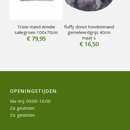
Trixie mand Amelie
fluffy donut hondenmand
saliegroen 100x70cm
gemeleerdgrijs 40cm
€
79,95
maat s
€
16,50
OPENINGSTIJDEN:
Ma-Vrij: 09:00-16:00
Za: gesloten
Zo: gesloten