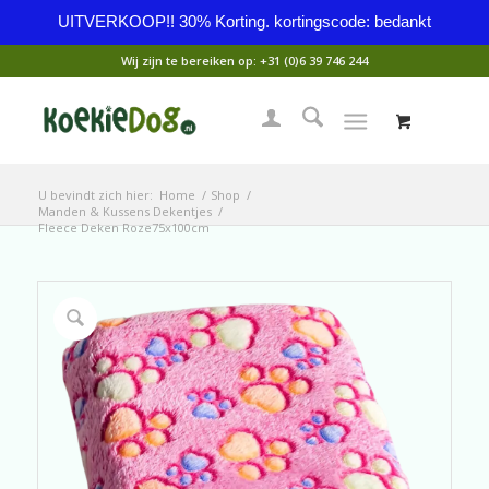
UITVERKOOP!! 30% Korting. kortingscode: bedankt
Wij zijn te bereiken op:
+31 (0)6 39 746 244
U bevindt zich hier:
Home
/
Shop
/
Manden & Kussens Dekentjes
/
Fleece Deken Roze75x100cm