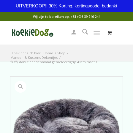
UITVERKOOP!! 30% Korting. kortingscode: bedankt
Wij zijn te bereiken op:
+31 (0)6 39 746 244
U bevindt zich hier:
Home
/
Shop
/
Manden & Kussens Dekentjes
/
fluffy donut hondenmand gemeleerdgrijs 40cm maat s