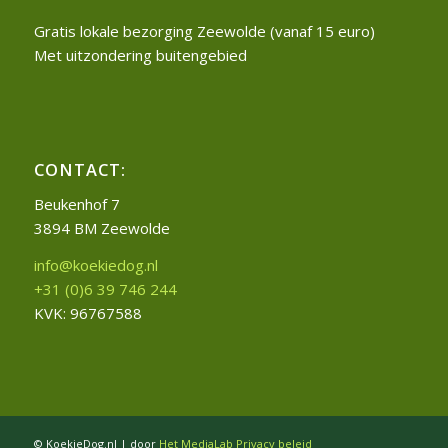
Gratis lokale bezorging Zeewolde (vanaf 15 euro)
Met uitzondering buitengebied
CONTACT:
Beukenhof 7
3894 BM Zeewolde
info@koekiedog.nl
+31 (0)6 39 746 244
KVK: 96767588
© KoekieDog.nl | door
Het MediaLab
Privacy beleid