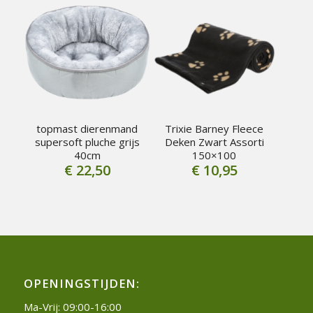
topmast dierenmand
Trixie Barney Fleece
supersoft pluche grijs
Deken Zwart Assorti
40cm
150×100
€
22,50
€
10,95
OPENINGSTIJDEN:
Ma-Vrij: 09:00-16:00