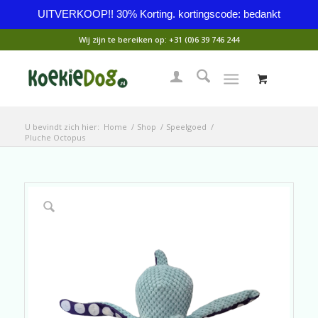
UITVERKOOP!! 30% Korting. kortingscode: bedankt
Wij zijn te bereiken op:
+31 (0)6 39 746 244
U bevindt zich hier:
Home
/
Shop
/
Speelgoed
/
Pluche Octopus