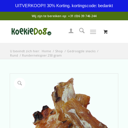
UITVERKOOP!! 30% Korting. kortingscode: bedankt
Wij zijn te bereiken op:
+31 (0)6 39 746 244
U bevindt zich hier:
Home
/
Shop
/
Gedroogde snacks
/
Rund
/
Rundernekspier 250 gram