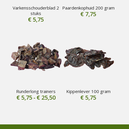
Varkensschouderblad 2
Paardenkophuid 200 gram
€
7,75
stuks
€
5,75
Runderlong trainers
Kippenlever 100 gram
Prijsklasse:
€
5,75
-
€
25,50
€
5,75
€ 5,75
tot
€ 25,50