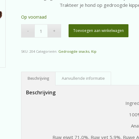
Trakteer je hond op gedroogde kippen
Op voorraad
Toevoegen aan winkelwagen
SKU:
204
Categorieën:
Gedroogde snacks
,
Kip
Beschrijving
Aanvullende informatie
Beschrijving
Ingre
100
Ana
Ruw eiwit 71,0%, Ruw vet 5,9%, Ruwe A