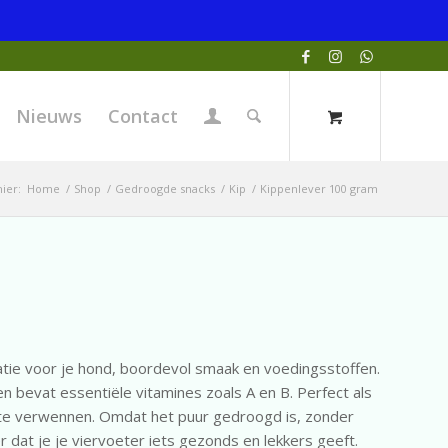
Nieuws
Contact
ier:
Home
/
Shop
/
Gedroogde snacks
/
Kip
/
Kippenlever 100 gram
tie voor je hond, boordevol smaak en voedingsstoffen.
, en bevat essentiële vitamines zoals A en B. Perfect als
d te verwennen. Omdat het puur gedroogd is, zonder
dat je je viervoeter iets gezonds en lekkers geeft.