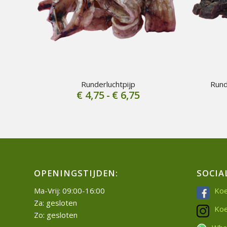
Runderluchtpijp
Rund
Prijsklasse:
€
4,75
-
€
6,75
€ 4,75
tot
€ 6,75
OPENINGSTIJDEN:
SOCIA
Ma-Vrij: 09:00-16:00
Koe
Za: gesloten
Koe
Zo: gesloten