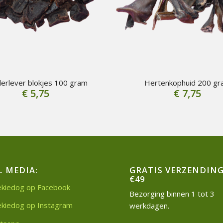
erlever blokjes 100 gram
Hertenkophuid 200 gr
€
5,75
€
7,75
L MEDIA:
GRATIS VERZENDING
€49
kiedog op Facebook
Bezorging binnen 1 tot 3
kiedog op Instagram
werkdagen.