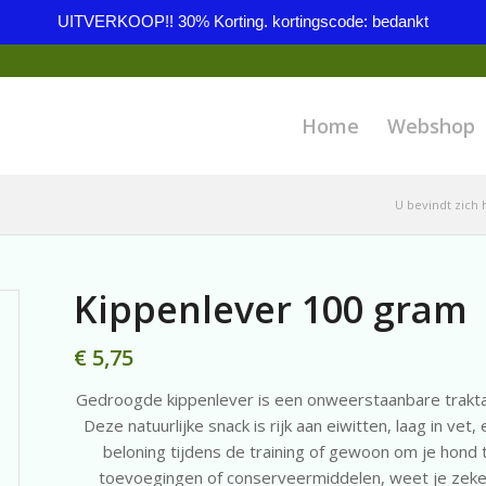
UITVERKOOP!! 30% Korting. kortingscode: bedankt
Home
Webshop
U bevindt zich h
Kippenlever 100 gram
€
5,75
Gedroogde kippenlever is een onweerstaanbare trakta
Deze natuurlijke snack is rijk aan eiwitten, laag in vet
beloning tijdens de training of gewoon om je hon
toevoegingen of conserveermiddelen, weet je zeker 