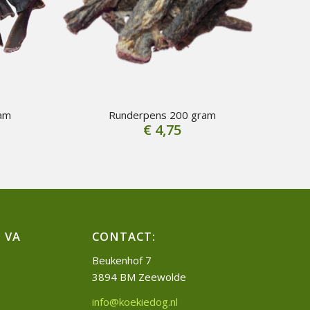
am
Runderpens 200 gram
€
4,75
 VA
CONTACT:
Beukenhof 7
3894 BM Zeewolde
info@koekiedog.nl