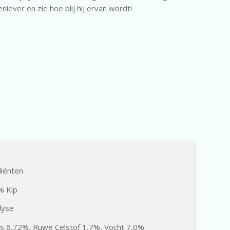
lever en zie hoe blij hij ervan wordt!
diënten
% Kip
lyse
s 6,72%, Ruwe Celstof 1,7%, Vocht 7,0%