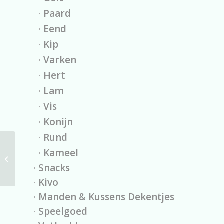
Paard
Eend
Kip
Varken
Hert
Lam
Vis
Konijn
Rund
Kameel
Kippenmaagjes 100
gram
Snacks
Kivo
Manden & Kussens Dekentjes
Speelgoed