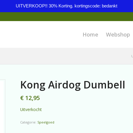
UITVERKOOP!! 30% Korting. kortingscode: bedankt
Home
Webshop
U
Kong Airdog Dumbell
€
12,95
Uitverkocht
Categorie:
Speelgoed