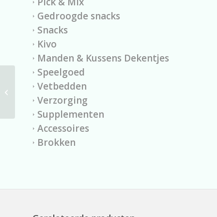
Pick & Mix
Gedroogde snacks
Snacks
Kivo
Manden & Kussens Dekentjes
Speelgoed
Vetbedden
Kong Airdog Footbal
Verzorging
Supplementen
Accessoires
Brokken