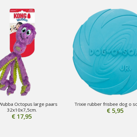
Wubba Octopus large paars
Trixie rubber frisbee dog o s
€
5,95
32x10x7,5cm.
€
17,95