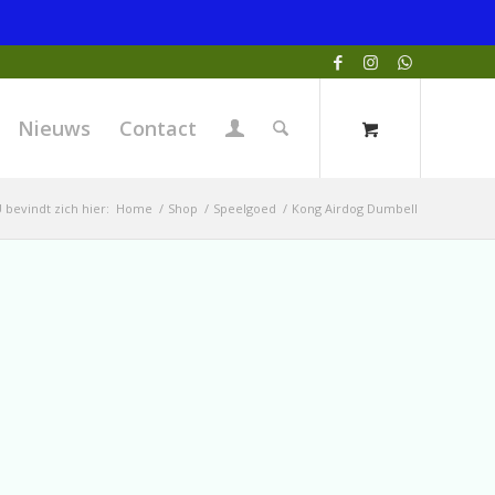
Nieuws
Contact
 bevindt zich hier:
Home
/
Shop
/
Speelgoed
/
Kong Airdog Dumbell