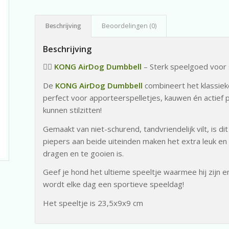
Beschrijving
Beoordelingen (0)
Beschrijving
🏋️‍♂️
KONG AirDog Dumbbell
– Sterk speelgoed voor 
De
KONG AirDog Dumbbell
combineert het klassiek
perfect voor apporteerspelletjes, kauwen én actief p
kunnen stilzitten!
Gemaakt van niet-schurend, tandvriendelijk vilt, is d
piepers aan beide uiteinden maken het extra leuk en
dragen en te gooien is.
Geef je hond het ultieme speeltje waarmee hij zijn e
wordt elke dag een sportieve speeldag!
Het speeltje is 23,5x9x9 cm