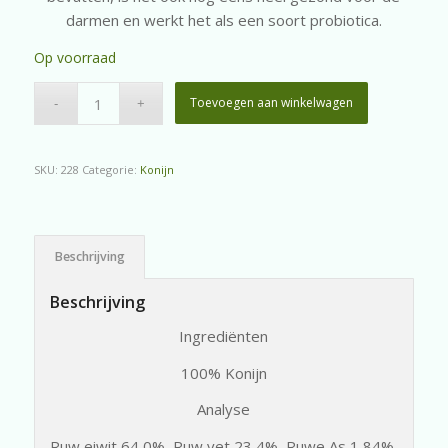
darmen en werkt het als een soort probiotica.
Op voorraad
Toevoegen aan winkelwagen
SKU:
228
Categorie:
Konijn
Beschrijving
Beschrijving
Ingrediënten
100% Konijn
Analyse
Ruw eiwit 64,0%, Ruw vet 23,4%, Ruwe As 1,84%,