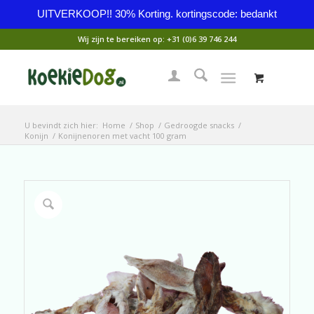
UITVERKOOP!! 30% Korting. kortingscode: bedankt
Wij zijn te bereiken op:
+31 (0)6 39 746 244
U bevindt zich hier:
Home
/
Shop
/
Gedroogde snacks
/
Konijn
/
Konijnenoren met vacht 100 gram