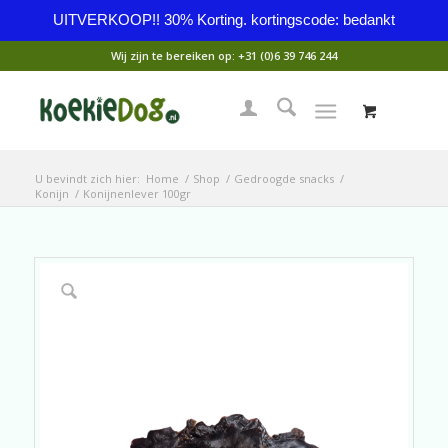
UITVERKOOP!! 30% Korting. kortingscode: bedankt
Wij zijn te bereiken op:
+31 (0)6 39 746 244
U bevindt zich hier:
Home
/
Shop
/
Gedroogde snacks
/
Konijn
/
Konijnenlever 100gr