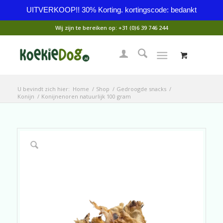
UITVERKOOP!! 30% Korting. kortingscode: bedankt
Wij zijn te bereiken op:
+31 (0)6 39 746 244
U bevindt zich hier:
Home
/
Shop
/
Gedroogde snacks
/
Konijn
/
Konijnenoren natuurlijk 100 gram